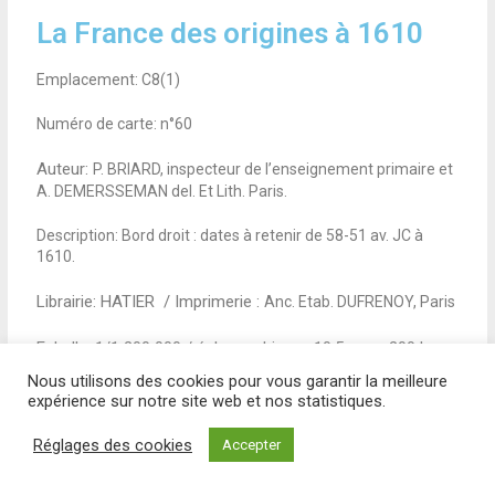
La France des origines à 1610
Emplacement: C8(1)
Numéro de carte: n°60
Auteur:
P. BRIARD, inspecteur de l’enseignement primaire et
A. DEMERSSEMAN del. Et Lith. Paris.
Description: Bord droit : dates à retenir de 58-51 av. JC à
1610.
Librairie: HATIER / Imprimerie :
Anc. Etab. DUFRENOY, Paris
Echelle: 1/1 200 000 /
éch. graphique : 10,5 cm = 200 km.
Nous utilisons des cookies pour vous garantir la meilleure
Taille:
120 x 100
expérience sur notre site web et nos statistiques.
Matériau: Carton avec liseret tissu.
Réglages des cookies
Accepter
Etat de conversation:
Bon état.