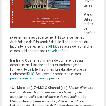
universi
taires.
Marc
Gil
est
maître
de
confére
nces émérite au département Histoire de l’art et
Archéologie de l’Université de Lille. Il est membre du
laboratoire de recherche
IRHIS
. Ses axes de recherche
et ses publications sont
développés ici.
Bertrand Cosnet
est maître de conférences au
département Histoire de l’art et Archéologie de
l’Université de Lille. Il est membre du laboratoire de
recherche
IRHIS
. Ses axes de recherche et ses
publications sont développés
ici.
*GIL Marc (éd.), ZAMOLO Chantal (éd.).
Manuel d’histoire
métropolitaine : des origines de Lille à la métropole
européenne : mille ans d’histoire et de patrimoine.
Lille :
Métropole européenne de Lille ; Villeneuve d’Ascq :
Université de Lille, Institut de Recherches historiques du