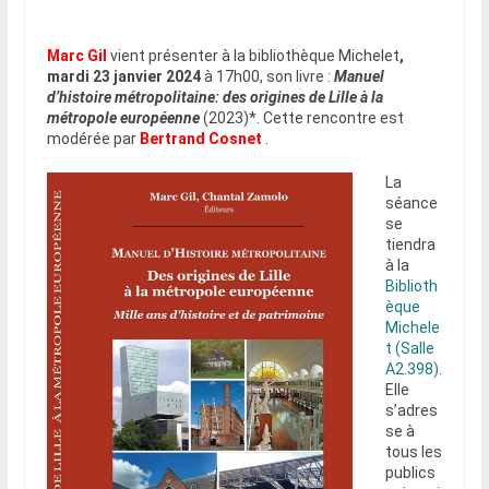
Marc Gil
vient présenter à la bibliothèque Michelet
,
mardi 23 janvier 2024
à 17h00, son livre :
Manuel
d’histoire métropolitaine: des origines de Lille à la
métropole européenne
(2023)*. Cette rencontre est
modérée par
Bertrand Cosnet
.
La
séance
se
tiendra
à la
Biblioth
èque
Michele
t (Salle
A2.398)
.
Elle
s’adres
se à
tous les
publics